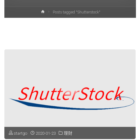
Home
Posts tagged "Shutterstock"
startgo
2020-01-23
理財