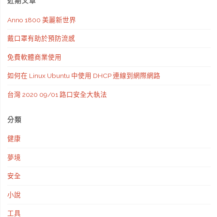
近期文章
或
Anno 1800 美麗新世界
影
戴口罩有助於預防流感
片"
免費軟體商業使用
如何在 Linux Ubuntu 中使用 DHCP 連線到網際網路
台灣 2020 09/01 路口安全大執法
分類
健康
夢境
安全
小說
工具