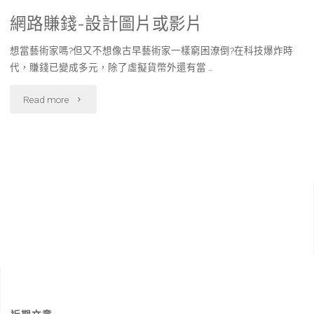
網路賺錢-設計圖片或影片
想當藝術家嗎?但又不想像古早藝術家一樣窮困潦倒?在科技爆炸時
代，賺錢已變成多元，除了虛擬貨幣外還有當 …
"網
Read more
路
賺
錢-
設
計
圖
片