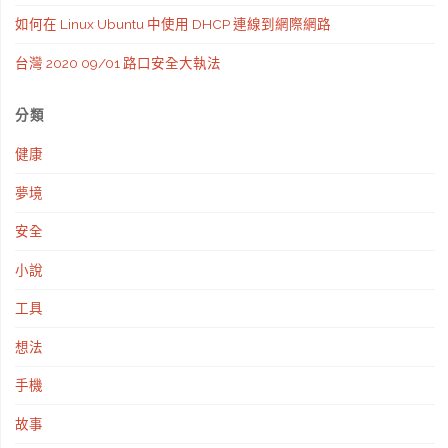
如何在 Linux Ubuntu 中使用 DHCP 連線到網際網路
台灣 2020 09/01 路口安全大執法
分類
健康
夢境
安全
小說
工具
想法
手機
故事