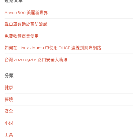
近期文章
安
Anno 1800 美麗新世界
全
戴口罩有助於預防流感
問
免費軟體商業使用
題"
如何在 Linux Ubuntu 中使用 DHCP 連線到網際網路
台灣 2020 09/01 路口安全大執法
分類
健康
夢境
安全
小說
工具