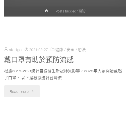
Home
Posts tagged "預防"
startgo
2021-03-27
健康
/
安全
/
想法
戴口罩有助於預防流感
根據2018-2021統計自從發生新冠肺炎影響，2020年大家開始戴起
了口罩， 以下是根據統計台灣流 …
"戴
Read more
口
罩
有