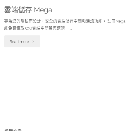
雲端儲存 Mega
專為您的隱私而設計，安全的雲端儲存空間和通訊功能。 註冊Mega
能免費獲取50G雲端空間若您選購一 …
"雲
Read more
端
儲
存
Mega"